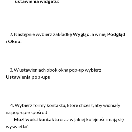
ustawienia widgetu
:
    2. Następnie wybierz zakładkę 
Wygląd, 
a w niej 
Podgląd
i 
Okno:
    3. W ustawieniach obok okna pop-up wybierz 
Ustawienia pop-upu
:
     4. Wybierz formy kontaktu, które chcesz, aby widniały 
na pop-upie spośród   
​         
Możliwości kontaktu 
oraz w jakiej kolejności mają się 
wyświetlać: