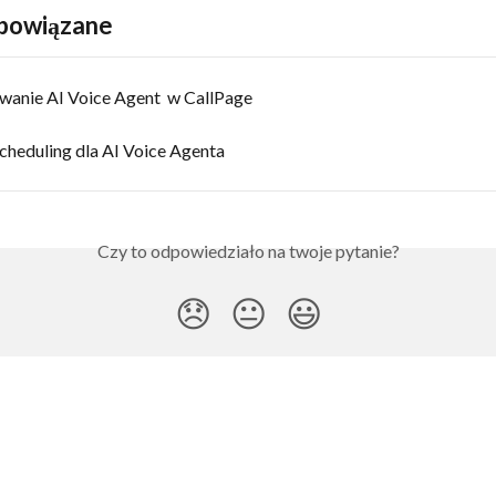
 powiązane
wanie AI Voice Agent  w CallPage
cheduling dla AI Voice Agenta
Czy to odpowiedziało na twoje pytanie?
😞
😐
😃