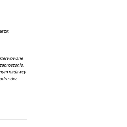
arza:
rezerwowane 
zaproszenie. 
anym nadawcy, 
 adresów.