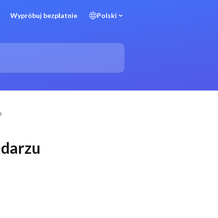
Wypróbuj bezpłatnie
Polski
e
ndarzu