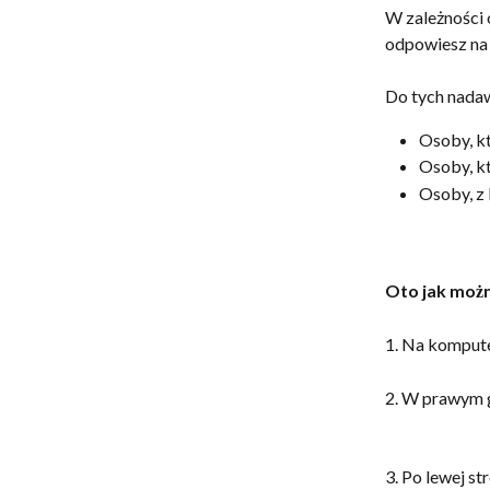
W zależności 
odpowiesz na 
Do tych nada
Osoby, kt
Osoby, kt
Osoby, z 
Oto jak możn
1. Na komput
2. W prawym g
3. Po lewej st