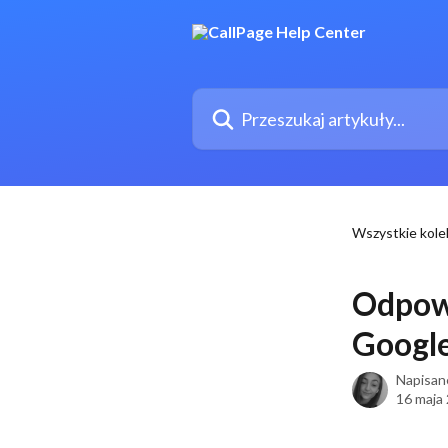
Przejdź do głównej zawartości
Przeszukaj artykuły...
Wszystkie kole
Odpowi
Googl
Napisan
16 maja