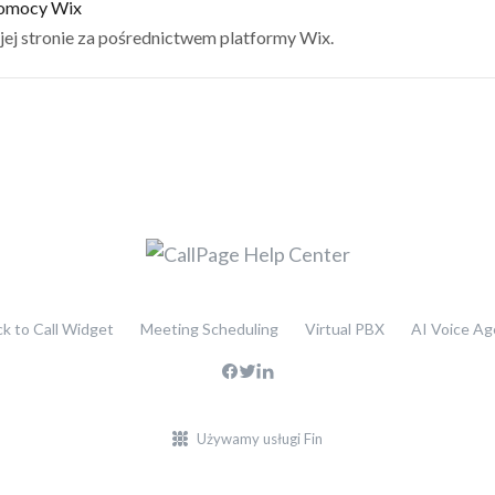
pomocy Wix
ojej stronie za pośrednictwem platformy Wix.
ck to Call Widget
Meeting Scheduling
Virtual PBX
AI Voice Ag
Używamy usługi Fin