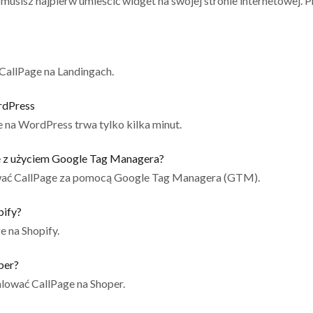
usisz najpierw umieścić widget na swojej stronie internetowej. Pro
CallPage na Landingach.
rdPress
e na WordPress trwa tylko kilka minut.
e z użyciem Google Tag Managera?
ować CallPage za pomocą Google Tag Managera (GTM).
pify?
e na Shopify.
per?
alować CallPage na Shoper.