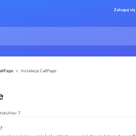
Zaloguj się
CallPage
Instalacja CallPage
e
rtykułów: 7
e?