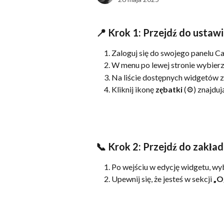
📍 Krok 1: Przejdź do ustaw
Zaloguj się do swojego panelu Ca
W menu po lewej stronie wybierz
Na liście dostępnych widgetów z
Kliknij ikonę 
zębatki
 (⚙️) znajdu
📞 Krok 2: Przejdź do zakład
Po wejściu w edycję widgetu, wy
Upewnij się, że jesteś w sekcji 
„O