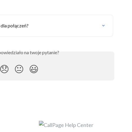
 dla połączeń?
owiedziało na twoje pytanie?
😞
😐
😃