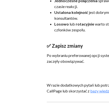
Jednoczesne połączenia
 spraw
czasie reakcji.
Ustalona kolejność
 jest dobry
konsultantów.
Losowo
 lub 
rotacyjnie
 warto s
członków zespołu.
✅ Zapisz zmiany
Po wybraniu preferowanej opcji syst
zaczęły obowiązywać.
W razie dodatkowych pytań lub potr
CallPage lub skorzystać z 
bazy wied