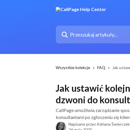
Przejdź do głównej zawartości
Przeszukaj artykuły...
Wszystkie kolekcje
FAQ
Jak ustaw
Jak ustawić kolejn
dzwoni do konsul
CallPage umożliwia zarządzanie spos
konsultantami po zgłoszeniu się klien
Napisane przez
Adriana Świerczek
26 maja 2025