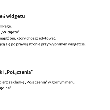
ień widgetu
llPage.
 
„Widgety”
.
najdź ten, który chcesz edytować.
jącą się po prawej stronie przy wybranym widgetcie.
ki „Połączenia”
bierz zakładkę 
„Połączenia”
 w górnym menu.
gólne”
.