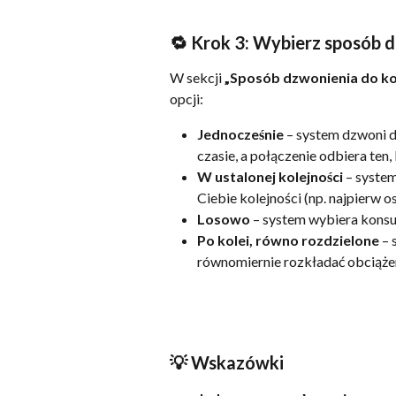
🔁 Krok 3: Wybierz sposób 
W sekcji 
„Sposób dzwonienia do k
opcji:
Jednocześnie
 – system dzwoni 
czasie, a połączenie odbiera ten,
W ustalonej kolejności
 – syste
Ciebie kolejności (np. najpierw o
Losowo
 – system wybiera kons
Po kolei, równo rozdzielone
 –
równomiernie rozkładać obciąże
💡 Wskazówki