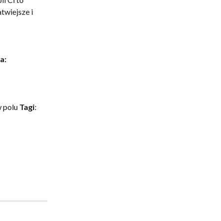
wiejsze i 
a:
 polu 
Tagi
: