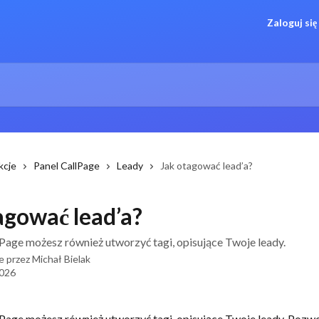
Zaloguj się
kcje
Panel CallPage
Leady
Jak otagować lead’a?
agować lead’a?
Page możesz również utworzyć tagi, opisujące Twoje leady.
e przez
Michał Bielak
2026
Page możesz również utworzyć tagi, opisujące Twoje leady. Pozwol