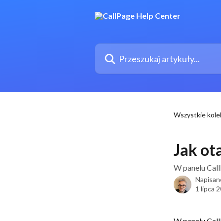
Przejdź do głównej zawartości
Przeszukaj artykuły...
Wszystkie kole
Jak ot
W panelu Call
Napisan
1 lipca 
W panelu Call