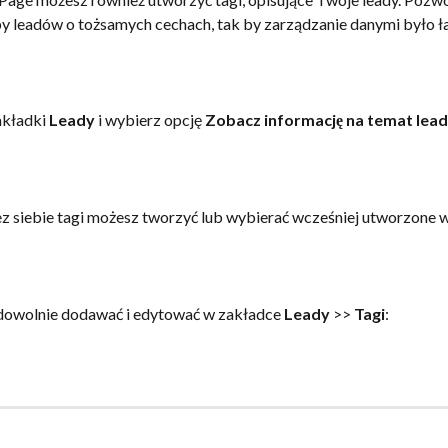
y leadów o tożsamych cechach, tak by zarządzanie danymi było łat
akładki 
Leady
 i wybierz opcję
 Zobacz informację na temat lead
 siebie tagi możesz tworzyć lub wybierać wcześniej utworzone w
 dowolnie dodawać i edytować w zakładce 
Leady
 >> 
Tagi
: